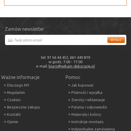
Zamów newsletter
tel: 91 56 44 452, 661 440 819
w godz. 7.00 - 17.00
e-mail:
biuro@wikam-dekoracje.pl
Ważne informacje
Pomoc
Dlaczego MY
Jak kupować
Regulamin
Płatność i wysyłka
Cookies
Zwroty i reklamacje
Bezpieczne zakupy
Pytania i odpowiedzi
Kontakt
Materiały i kolory
Opinie
Instrukcje montażu
Indywidualne zamówienia