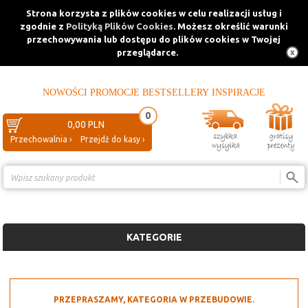
Strona korzysta z plików cookies w celu realizacji usług i
zgodnie z
Polityką Plików Cookies
. Możesz określić warunki
przechowywania lub dostępu do plików cookies w Twojej
przeglądarce.
NOWOŚCI
PROMOCJE
BESTSELLERY
INSPIRACJE
0
0,00 PLN
Przechowalnia ›
Przejdź do kasy ›
Porównanie ›
KATEGORIE
PRZEPRASZAMY, KATEGORIA W PRZEBUDOWIE.