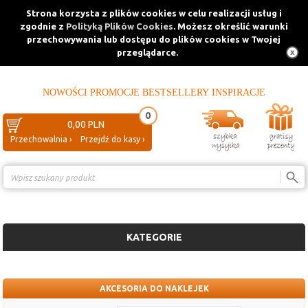
Strona korzysta z plików cookies w celu realizacji usług i
zgodnie z
Polityką Plików Cookies
. Możesz określić warunki
przechowywania lub dostępu do plików cookies w Twojej
przeglądarce.
NOWOŚCI
PROMOCJE
BESTSELLERY
INSPIRACJE
0
0,00 PLN
Przechowalnia ›
Przejdź do kasy ›
Porównanie ›
KATEGORIE
AKCESORIA DO NAKLEJEK