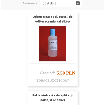
od A do Z
Sortowanie:
Odtłuszczacz poj. 100 ml. do
odtłuszczania kafelków
5,50 PLN
Cena od:
ZOBACZ SZCZEGÓŁY
Rakla niebieska do aplikacji
naklejki ściennej