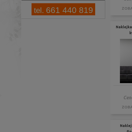
661 440 819
tel.
ZOBA
Naklejka
k
Cen
ZOBA
Naklej
fl