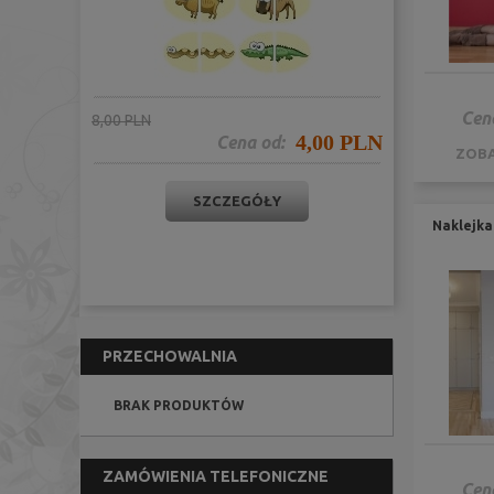
Cen
8,00 PLN
4,00 PLN
Cena od:
ZOBA
SZCZEGÓŁY
Naklejka
PRZECHOWALNIA
BRAK PRODUKTÓW
ZAMÓWIENIA TELEFONICZNE
Cen