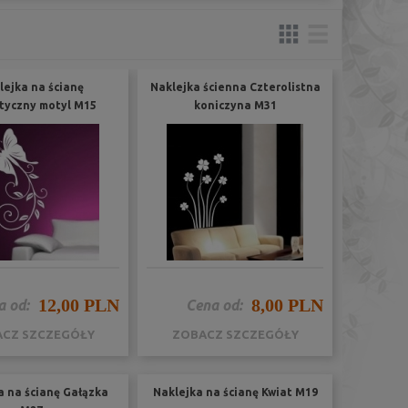
lejka na ścianę
Naklejka ścienna Czterolistna
styczny motyl M15
koniczyna M31
12,00 PLN
8,00 PLN
a od:
Cena od:
CZ SZCZEGÓŁY
ZOBACZ SZCZEGÓŁY
a na ścianę Gałązka
Naklejka na ścianę Kwiat M19