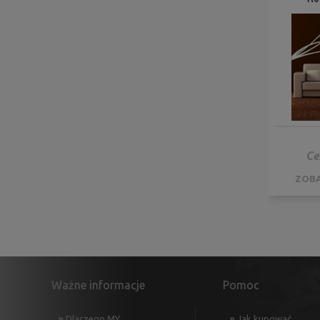
Ce
ZOBA
Ważne informacje
Pomoc
Dlaczego MY
Jak kupować