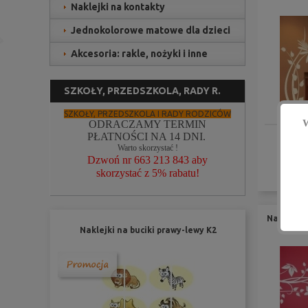
Naklejki na kontakty
Jednokolorowe matowe dla dzieci
Akcesoria: rakle, nożyki i inne
SZKOŁY, PRZEDSZKOLA, RADY R.
SZKOŁY, PRZEDSZKOLA I RADY RODZICÓW
W
ODRACZAMY TERMIN
PŁATNOŚCI NA 14 DNI.
Warto skorzystać !
Ce
Dzwoń nr 663 213 843 aby
skorzystać z 5% rabatu!
ZOBA
Naklejka 
Naklejki na buciki prawy-lewy K2