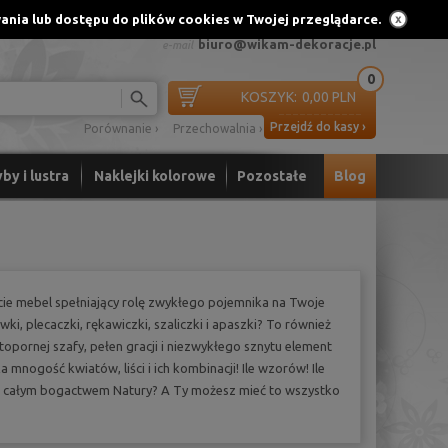
ania lub dostępu do plików cookies w Twojej przeglądarce.
Rejestracja
91 56 44 452
661 440 819
lub
biuro@wikam-dekoracje.pl
e-mail
0
KOSZYK:
0,00 PLN
Przejdź do kasy ›
Porównanie ›
Przechowalnia ›
by i lustra
Naklejki kolorowe
Pozostałe
Blog
łcie mebel spełniający rolę zwykłego pojemnika na Twoje
wki, plecaczki, rękawiczki, szaliczki i apaszki? To również
topornej szafy, pełen gracji i niezwykłego sznytu element
mnogość kwiatów, liści i ich kombinacji! Ile wzorów! Ile
u z całym bogactwem Natury? A Ty możesz mieć to wszystko