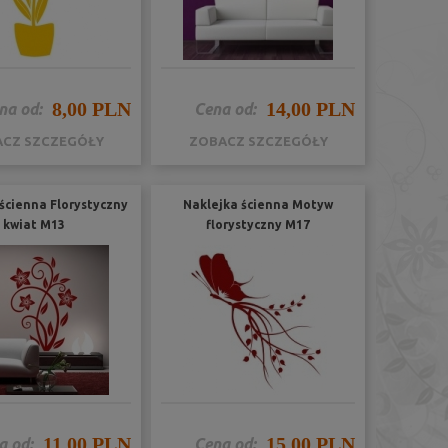
8,00 PLN
14,00 PLN
na od:
Cena od:
CZ SZCZEGÓŁY
ZOBACZ SZCZEGÓŁY
ścienna Florystyczny
Naklejka ścienna Motyw
kwiat M13
florystyczny M17
11,00 PLN
15,00 PLN
a od:
Cena od: