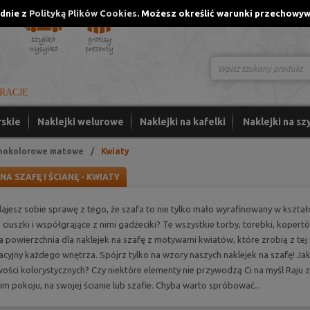
odnie z
Polityką Plików Cookies
. Możesz określić warunki przechowyw
Logowanie
IRACJE
rskie
Naklejki welurowe
Naklejki na kafelki
Naklejki na szy
nokolorowe matowe
/
Kwiaty
NA SZAFĘ I ŚCIANĘ - KWIATY
ajesz sobie sprawę z tego, że szafa to nie tylko mało wyrafinowany w kszta
, ciuszki i współgrające z nimi gadżeciki? Te wszystkie torby, torebki, kopertó
a powierzchnia dla naklejek na szafę z motywami kwiatów, które zrobią z tej 
cyjny każdego wnętrza. Spójrz tylko na wzory naszych naklejek na szafę! Jaka 
ości kolorystycznych? Czy niektóre elementy nie przywodzą Ci na myśl Raj
m pokoju, na swojej ścianie lub szafie. Chyba warto spróbować...