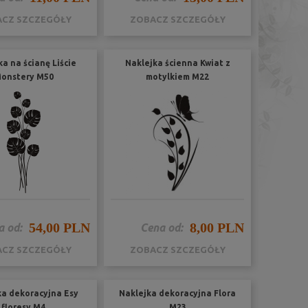
CZ SZCZEGÓŁY
ZOBACZ SZCZEGÓŁY
ka na ścianę Liście
Naklejka ścienna Kwiat z
onstery M50
motylkiem M22
54,00 PLN
8,00 PLN
a od:
Cena od:
CZ SZCZEGÓŁY
ZOBACZ SZCZEGÓŁY
ka dekoracyjna Esy
Naklejka dekoracyjna Flora
floresy M4
M23