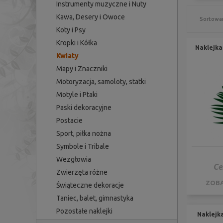
Instrumenty muzyczne i Nuty
Kawa, Desery i Owoce
Sortowan
Koty i Psy
Kropki i Kółka
Naklejka 
Kwiaty
Mapy i Znaczniki
Motoryzacja, samoloty, statki
Motyle i Ptaki
Paski dekoracyjne
Postacie
Sport, piłka nożna
Symbole i Tribale
Wezgłowia
Ce
Zwierzęta różne
ZOBA
Świąteczne dekoracje
Taniec, balet, gimnastyka
Pozostałe naklejki
Naklejk