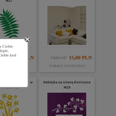
M27
a Ciebie
epie.
iebie kod
6,00 PLN
15,00 PLN
na od:
Cena od:
CZ SZCZEGÓŁY
ZOBACZ SZCZEGÓŁY
 dekoracyjna Kwiat w
Naklejka na ścianę Koniczyna
oniczce M38
M29