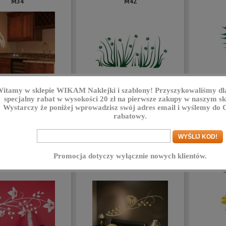
M34
M42
itamy w sklepie
WIKAM Naklejki i szablony
! Przyszykowaliśmy dl
specjalny rabat w wysokości 20 zł na pierwsze zakupy w naszym skl
Wystarczy że poniżej wprowadzisz swój adres email i wyślemy do C
8,00 PLN
29,00 PLN
na od:
Cena od:
Ce
rabatowy.
CZ SZCZEGÓŁY
ZOBACZ SZCZEGÓŁY
ZOBA
Promocja dotyczy wyłącznie nowych klientów.
na ścianę Kwiaty M16
Naklejka ścienna Kwiat M35
Naklejka
d