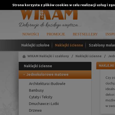
Strona korzysta z plików cookies w celu realizacji usług i zg
NOWOŚCI
PROMOCJE
BESTSELLERY
INSP
Naklejki szkolne
Naklejki ścienne
Szablony mala
WIKAM Naklejki i szablony
/
Naklejki ścienne
/
Jed
Naklejki ścienne
NAKLEJKI 
Jednokolorowe matowe
Czy zd
ciuchy
Architektura i Budowle
idealn
Bambusy
dekora
Cytaty i Teksty
możliw
Dmuchawce i Lotki
w swoi
Drzewa