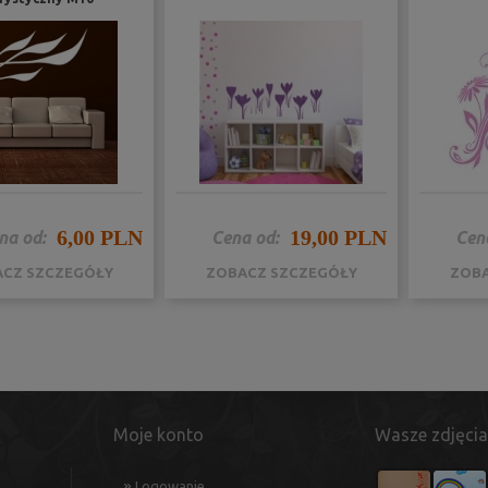
6,00 PLN
19,00 PLN
na od:
Cena od:
Cen
CZ SZCZEGÓŁY
ZOBACZ SZCZEGÓŁY
ZOBA
Moje konto
Wasze zdjęcia
Logowanie