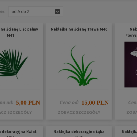
od A do Z
ie:
na ścianę Liść palmy
Naklejka na ścianę Trawa M46
Nak
M41
Flory
5,00 PLN
15,00 PLN
na od:
Cena od:
Cen
CZ SZCZEGÓŁY
ZOBACZ SZCZEGÓŁY
ZOBA
a dekoracyjna Kwiat
Naklejka dekoracyjna Łąka
Naklejk