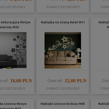
CZ SZCZEGÓŁY
ZOBACZ SZCZEGÓŁY
ZOBA
 dekoracyjna Motyw
Naklejka na ścianę Kwiat M11
Naklej
wiatowy M26
M
18,00 PLN
22,00 PLN
a od:
Cena od:
Cen
CZ SZCZEGÓŁY
ZOBACZ SZCZEGÓŁY
ZOBA
ka ścienna Motyw
Naklejki ścienne Krokusy M45
Naklej
orystyczny M10