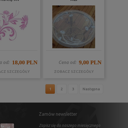
18,00 PLN
9,00 PLN
a od:
Cena od:
CZ SZCZEGÓŁY
ZOBACZ SZCZEGÓŁY
1
2
3
Następna
Zamów newsletter
Zapisz się do naszego miesięcznego