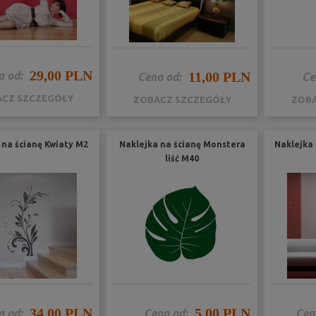
29,00 PLN
a od:
11,00 PLN
Cena od:
Ce
CZ SZCZEGÓŁY
ZOBACZ SZCZEGÓŁY
ZOBA
 na ścianę Kwiaty M2
Naklejka na ścianę Monstera
Naklejka 
liść M40
34,00 PLN
5,00 PLN
a od:
Cena od:
Cen