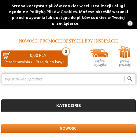
Strona korzysta z plików cookies w celu realizacji usług i
zgodnie z
Polityką Plików Cookies
. Możesz określić warunki
przechowywania lub dostępu do plików cookies w Twojej
przeglądarce.
NOWOŚCI
PROMOCJE
BESTSELLERY
INSPIRACJE
0
0,00 PLN
Przechowalnia ›
Przejdź do kasy ›
Porównanie ›
KATEGORIE
NOWOŚCI