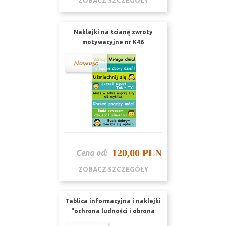
ZOBACZ SZCZEGÓŁY
Naklejki na ścianę zwroty
motywacyjne nr K46
120,00 PLN
Cena od:
ZOBACZ SZCZEGÓŁY
Tablica informacyjna i naklejki
"ochrona ludności i obrona
cywilna" zestaw TI 5