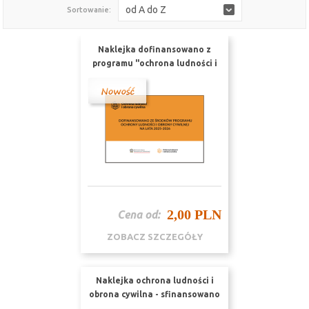
od A do Z
Sortowanie:
Naklejka dofinansowano z
programu "ochrona ludności i
obrona cywilna " nr URZ 2
2,00 PLN
Cena od:
ZOBACZ SZCZEGÓŁY
Naklejka ochrona ludności i
obrona cywilna - sfinansowano
nr URZ1