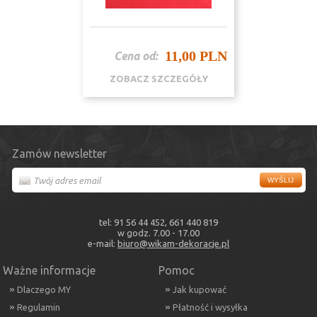
11,00 PLN
Cena od:
ZOBACZ SZCZEGÓŁY
Zamów newsletter
tel: 91 56 44 452, 661 440 819
w godz. 7.00 - 17.00
e-mail:
biuro@wikam-dekoracje.pl
Ważne informacje
Pomoc
Dlaczego MY
Jak kupować
Regulamin
Płatność i wysyłka