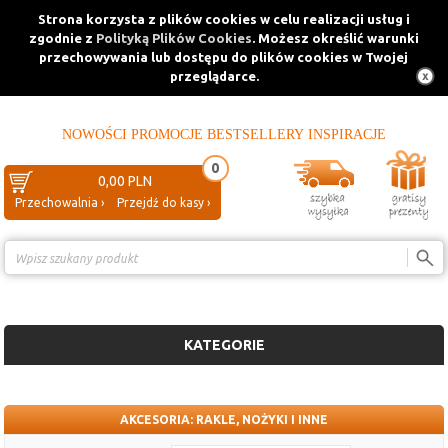
Strona korzysta z plików cookies w celu realizacji usług i
zgodnie z
Polityką Plików Cookies
. Możesz określić warunki
przechowywania lub dostępu do plików cookies w Twojej
przeglądarce.
NOWOŚCI
PROMOCJE
BESTSELLERY
INSPIRACJE
0
0,00 PLN
Przechowalnia ›
Przejdź do kasy ›
Porównanie ›
KATEGORIE
AKCESORIA: RAKLE, NOŻYKI I INNE