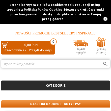
Strona korzysta z plików cookies w celu realizacji usług i
zgodnie z
Polityką Plików Cookies
. Możesz określić warunki
przechowywania lub dostępu do plików cookies w Twojej
przeglądarce.
NOWOŚCI
PROMOCJE
BESTSELLERY
INSPIRACJE
0
0,00 PLN
Przechowalnia ›
Przejdź do kasy ›
Porównanie ›
KATEGORIE
NAKLEJKI OZDOBNE - KOTY I PSY