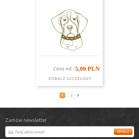
5,00 PLN
Cena od:
ZOBACZ SZCZEGÓŁY
1
2
Zamów newsletter