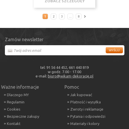
ZOBACZ SZCZEGÓŁY
1
2
3
...
8
Zamów newsletter
tel: 91 56 44 452, 661 440 819
w godz. 7.00 - 17.00
e-mail:
biuro@wikam-dekoracje.pl
Ważne informacje
Pomoc
Dlaczego MY
Jak kupować
Regulamin
Płatność i wysyłka
Cookies
Zwroty i reklamacje
Bezpieczne zakupy
Pytania i odpowiedzi
Kontakt
Materiały i kolory