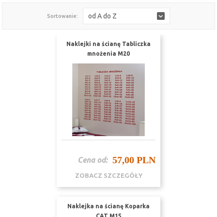
od A do Z
Sortowanie:
Naklejki na ścianę Tabliczka
mnożenia M20
57,00 PLN
Cena od:
ZOBACZ SZCZEGÓŁY
Naklejka na ścianę Koparka
CAT M15