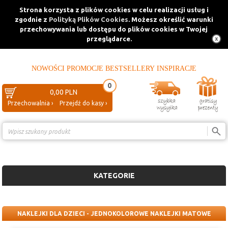
Strona korzysta z plików cookies w celu realizacji usług i
zgodnie z
Polityką Plików Cookies
. Możesz określić warunki
przechowywania lub dostępu do plików cookies w Twojej
przeglądarce.
NOWOŚCI
PROMOCJE
BESTSELLERY
INSPIRACJE
0
0,00 PLN
Przechowalnia ›
Przejdź do kasy ›
Porównanie ›
KATEGORIE
NAKLEJKI DLA DZIECI - JEDNOKOLOROWE NAKLEJKI MATOWE