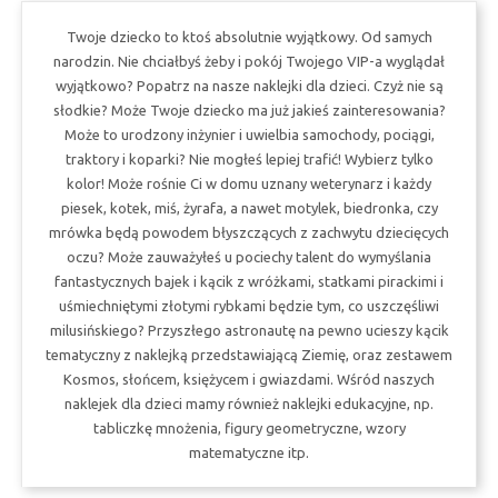
Twoje dziecko to ktoś absolutnie wyjątkowy. Od samych
narodzin. Nie chciałbyś żeby i pokój Twojego VIP-a wyglądał
wyjątkowo? Popatrz na nasze naklejki dla dzieci. Czyż nie są
słodkie? Może Twoje dziecko ma już jakieś zainteresowania?
Może to urodzony inżynier i uwielbia samochody, pociągi,
traktory i koparki? Nie mogłeś lepiej trafić! Wybierz tylko
kolor! Może rośnie Ci w domu uznany weterynarz i każdy
piesek, kotek, miś, żyrafa, a nawet motylek, biedronka, czy
mrówka będą powodem błyszczących z zachwytu dziecięcych
oczu? Może zauważyłeś u pociechy talent do wymyślania
fantastycznych bajek i kącik z wróżkami, statkami pirackimi i
uśmiechniętymi złotymi rybkami będzie tym, co uszczęśliwi
milusińskiego? Przyszłego astronautę na pewno ucieszy kącik
tematyczny z naklejką przedstawiającą Ziemię, oraz zestawem
Kosmos, słońcem, księżycem i gwiazdami. Wśród naszych
naklejek dla dzieci mamy również naklejki edukacyjne, np.
tabliczkę mnożenia, figury geometryczne, wzory
matematyczne itp.