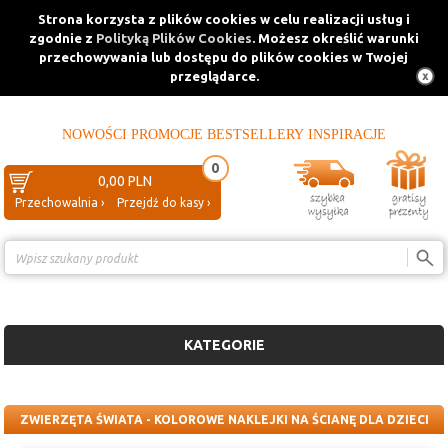
Strona korzysta z plików cookies w celu realizacji usług i
zgodnie z
Polityką Plików Cookies
. Możesz określić warunki
przechowywania lub dostępu do plików cookies w Twojej
przeglądarce.
NOWOŚCI
PROMOCJE
BESTSELLERY
INSPIRACJE
0
0,00 PLN
Przechowalnia ›
Przejdź do kasy ›
Porównanie ›
KATEGORIE
ZWIERZĘTA ŚWIATA - KOLOROWE NAKLEJKI NA ŚCIANĘ DLA DZIECI