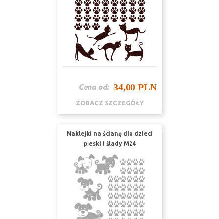
34,00 PLN
Cena od:
ZOBACZ SZCZEGÓŁY
Naklejki na ścianę dla dzieci
pieski i ślady M24