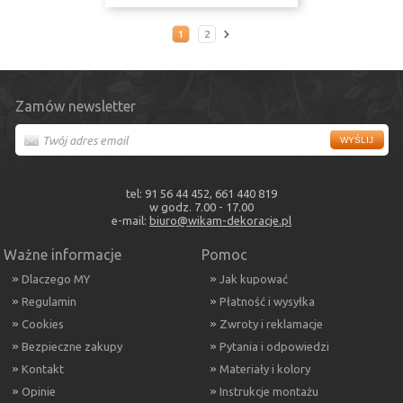
1
2
Zamów newsletter
tel: 91 56 44 452, 661 440 819
w godz. 7.00 - 17.00
e-mail:
biuro@wikam-dekoracje.pl
Ważne informacje
Pomoc
Dlaczego MY
Jak kupować
Regulamin
Płatność i wysyłka
Cookies
Zwroty i reklamacje
Bezpieczne zakupy
Pytania i odpowiedzi
Kontakt
Materiały i kolory
Opinie
Instrukcje montażu