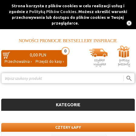
Strona korzysta z plików cookies w celu realizacji usług i
zgodnie z
Polityką Plików Cookies
. Możesz określić warunki
przechowywania lub dostępu do plików cookies w Twojej
przeglądarce.
NOWOŚCI
PROMOCJE
BESTSELLERY
INSPIRACJE
0
0,00 PLN
Przechowalnia ›
Przejdź do kasy ›
Porównanie ›
KATEGORIE
CZTERY ŁAPY