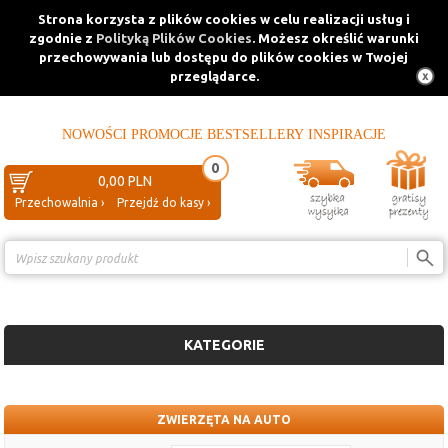
Strona korzysta z plików cookies w celu realizacji usług i
zgodnie z
Polityką Plików Cookies
. Możesz określić warunki
przechowywania lub dostępu do plików cookies w Twojej
przeglądarce.
NOWOŚCI
PROMOCJE
BESTSELLERY
INSPIRACJE
0
0,00 PLN
Przechowalnia ›
Przejdź do kasy ›
Porównanie ›
KATEGORIE
ZWIERZĘTA NA AUTO