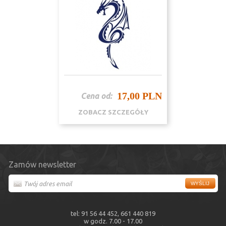
17,00 PLN
Cena od:
ZOBACZ SZCZEGÓŁY
Zamów newsletter
tel: 91 56 44 452, 661 440 819
w godz. 7.00 - 17.00