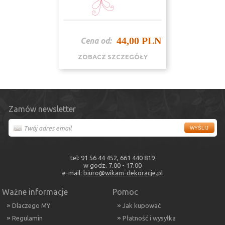
44,00 PLN
Cena od:
ZOBACZ SZCZEGÓŁY
Zamów newsletter
tel: 91 56 44 452, 661 440 819
w godz. 7.00 - 17.00
e-mail:
biuro@wikam-dekoracje.pl
Ważne informacje
Pomoc
Dlaczego MY
Jak kupować
Regulamin
Płatność i wysyłka