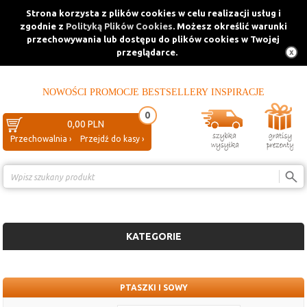
Strona korzysta z plików cookies w celu realizacji usług i
zgodnie z
Polityką Plików Cookies
. Możesz określić warunki
przechowywania lub dostępu do plików cookies w Twojej
przeglądarce.
NOWOŚCI
PROMOCJE
BESTSELLERY
INSPIRACJE
0
0,00 PLN
Przechowalnia ›
Przejdź do kasy ›
Porównanie ›
KATEGORIE
PTASZKI I SOWY