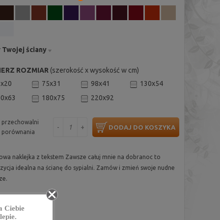
 Twojej ściany
IERZ ROZMIAR
(szerokość x wysokość w cm)
0x20
75x31
98x41
130x54
50x63
180x75
220x92
 przechowalni
-
+
DODAJ DO KOSZYKA
 porównania
owa naklejka z tekstem Zawsze całuj mnie na dobranoc to
zycja idealna na ścianę do sypialni. Zamów i zmień swoje nudne
ze.
a Ciebie
epie.