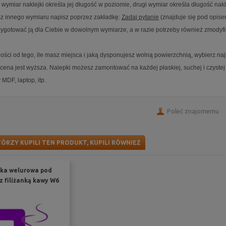
 wymiar naklejki określa jej długość w poziomie, drugi wymiar określa długość nakle
sz innego wymiaru napisz poprzez zakładkę:
Zadaj pytanie
(znajduje się pod opise
gotować ją dla Ciebie w dowolnym wymiarze, a w razie potrzeby również zmodyf
ości od tego, ile masz miejsca i jaką dysponujesz wolną powierzchnią, wybierz n
 cena jest wyższa. Nalepki możesz zamontować na każdej płaskiej, suchej i czystej 
y MDF, laptop, itp.
Poleć znajomemu
TÓRZY KUPILI TEN PRODUKT, KUPILI RÓWNIEŻ
jka welurowa pod
z filiżanką kawy W6