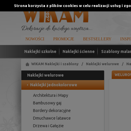
Strona korzysta z plików cookies w celu realizacji usług i zg
NOWOŚCI
PROMOCJE
BESTSELLERY
INSP
Naklejki szkolne
Naklejki ścienne
Szablony mala
WIKAM Naklejki i szablony
/
Naklejki welurowe
/
Na
Naklejki welurowe
WELUROW
Naklejki jednokolorowe
Architektura i Mapy
Bambusowy gaj
Bordery dekoracyjne
Dmuchawce latawce
Drzewa i Gałęzie