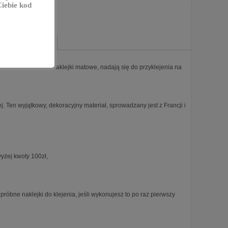
iebie kod
omentarze [0]
mocniejszy klej niż naklejki matowe, nadają się do przyklejenia na
. Ten wyjątkowy, dekoracyjny materiał, sprowadzany jest z Francji i
wyżej kwoty 100zł,
róbne naklejki do klejenia, jeśli wykonujesz to po raz pierwszy