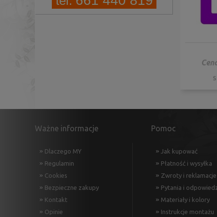
661 440 819
tel.
Cena
S
Ważne informacje
Pomoc
Dlaczego MY
Jak kupować
Regulamin
Płatność i wysyłka
Cookies
Zwroty i reklamacje
Bezpieczne zakupy
Pytania i odpowiedz
Kontakt
Materiały i kolory
Opinie
Instrukcje montażu