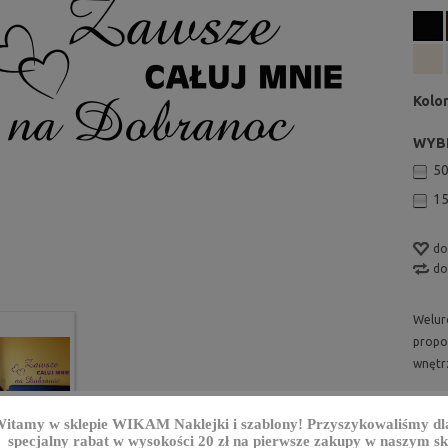
Kolor
WYB
5
1
do
do
Welur
propo
wnętr
itamy w sklepie
WIKAM Naklejki i szablony
! Przyszykowaliśmy dl
specjalny rabat w wysokości 20 zł na pierwsze zakupy w naszym skl