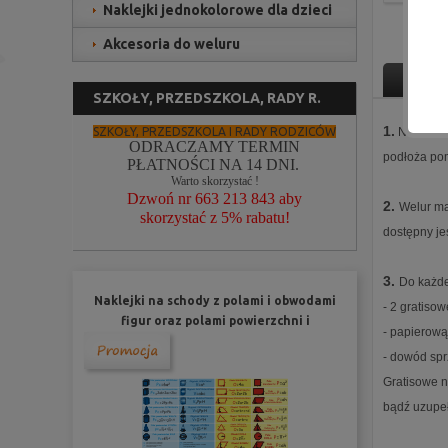
Naklejki jednokolorowe dla dzieci
Akcesoria do weluru
Opis 
SZKOŁY, PRZEDSZKOLA, RADY R.
1.
SZKOŁY, PRZEDSZKOLA I RADY RODZICÓW
Naklejki 
ODRACZAMY TERMIN
podłoża pom
PŁATNOŚCI NA 14 DNI.
Warto skorzystać !
Dzwoń nr 663 213 843 aby
2.
Welur ma
skorzystać z 5% rabatu!
dostępny je
3.
Do każde
Naklejki na schody z polami i obwodami
- 2 gratisow
figur oraz polami powierzchni i
- papierową
objętościami brył nr K4
- dowód spr
Gratisowe n
bądź uzupeł