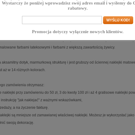
Wystarczy że poniżej wprowadzisz swój adres email i wyślemy do C
rabatowy.
produktu
Jak naklejać
Opcje i koszty wysyłki
K
Promocja dotyczy wyłącznie nowych klientów.
welurowe z kategorii " Napisy na ścianę " są samoprzylepne i dzięki temu, że mają 
alowane farbami lateksowymi i farbami z większą zawartością żywicy.
 aksamitny dotyk, marmurkową strukturę i jest grubszy od ściennej naklejki matowej
st aż w 14 różnych kolorach.
go zamówienia otrzymasz:
e naklejki przy zamówieniu do 50 zł, 3 do kwoty 100 zł i aż 4 gratisowe naklejki po
 instrukcję "jak naklejać" z ważnymi wskazówkami,
zedaży, a na życzenie fakturę.
aklejki są mniejsze od zamawianej właściwej naklejki. Możesz je wykorzystać jako p
nić swoją dekorację.