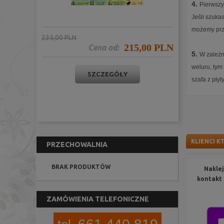
4.
Pierwszy
Jeśli szuka
możemy przy
235,00 PLN
215,00 PLN
Cena od:
5.
W zależn
weluru, tym
SZCZEGÓŁY
szafa z płyt
KLIENCI K
PRZECHOWALNIA
BRAK PRODUKTÓW
Nakle
kontakt 
ZAMÓWIENIA TELEFONICZNE