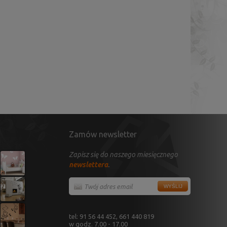
Zamów newsletter
Zapisz się do naszego miesięcznego
newslettera
.
tel: 91 56 44 452, 661 440 819
w godz. 7.00 - 17.00