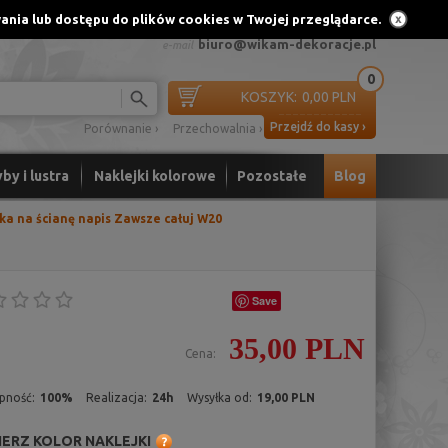
ania lub dostępu do plików cookies w Twojej przeglądarce.
Rejestracja
91 56 44 452
661 440 819
lub
biuro@wikam-dekoracje.pl
e-mail
0
KOSZYK:
0,00 PLN
Przejdź do kasy ›
Porównanie ›
Przechowalnia ›
by i lustra
Naklejki kolorowe
Pozostałe
Blog
ka na ścianę napis Zawsze całuj W20
Save
35,00 PLN
Cena:
pność:
100%
Realizacja:
24h
Wysyłka od:
19,00 PLN
ERZ KOLOR NAKLEJKI