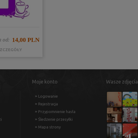
14,00 PLN
 od:
ZCZEGÓŁY
Moje konto
Wasze zdjęcia
Logowanie
Rejestracja
Przypomnienie hasła
i
Śledzenie przesyłki
Mapa strony