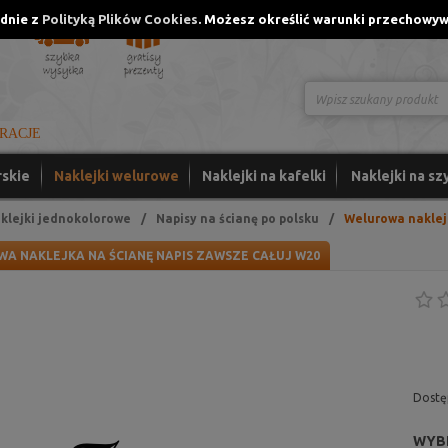
odnie z
Polityką Plików Cookies
. Możesz określić warunki przechowyw
Logowanie
IRACJE
rskie
Naklejki welurowe
Naklejki na kafelki
Naklejki na szy
klejki jednokolorowe
/
Napisy na ścianę po polsku
/
Welurowa naklej
A NAKLEJKA NA ŚCIANĘ NAPIS ZAWSZE CAŁUJ W20
Dostę
WYBI