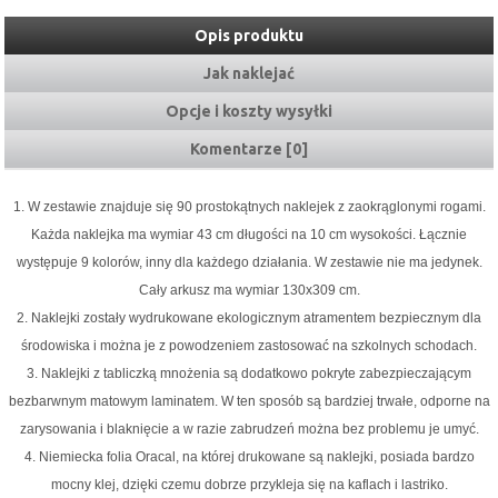
Opis produktu
Jak naklejać
Opcje i koszty wysyłki
Komentarze [0]
1. W zestawie znajduje się 90 prostokątnych naklejek z zaokrąglonymi rogami.
Każda naklejka ma wymiar 43 cm długości na 10 cm wysokości. Łącznie
występuje 9 kolorów, inny dla każdego działania. W zestawie nie ma jedynek.
Cały arkusz ma wymiar 130x309 cm.
2. Naklejki zostały wydrukowane ekologicznym atramentem bezpiecznym dla
środowiska i można je z powodzeniem zastosować na szkolnych schodach.
3. Naklejki z tabliczką mnożenia są dodatkowo pokryte zabezpieczającym
bezbarwnym matowym laminatem. W ten sposób są bardziej trwałe, odporne na
zarysowania i blaknięcie a w razie zabrudzeń można bez problemu je umyć.
4.
Niemiecka folia Oracal
, na której drukowane są naklejki, posiada bardzo
mocny klej, dzięki czemu dobrze przykleja się na kaflach i lastriko.