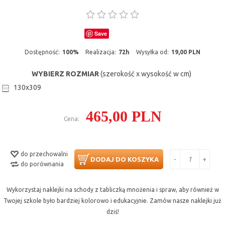
Save
Dostępność:
100%
Realizacja:
72h
Wysyłka od:
19,00 PLN
WYBIERZ ROZMIAR
(szerokość x wysokość w cm)
130x309
465,00 PLN
Cena:
do przechowalni
-
+
DODAJ DO KOSZYKA
do porównania
Wykorzystaj naklejki na schody z tabliczką mnożenia i spraw, aby również w
Twojej szkole było bardziej kolorowo i edukacyjnie. Zamów nasze naklejki już
dziś!