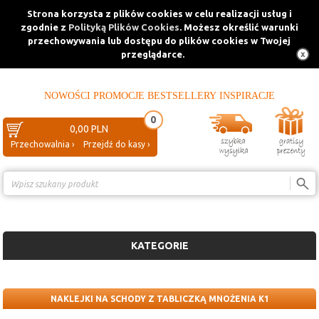
Strona korzysta z plików cookies w celu realizacji usług i
zgodnie z
Polityką Plików Cookies
. Możesz określić warunki
przechowywania lub dostępu do plików cookies w Twojej
przeglądarce.
NOWOŚCI
PROMOCJE
BESTSELLERY
INSPIRACJE
0
0,00 PLN
Przechowalnia ›
Przejdź do kasy ›
Porównanie ›
KATEGORIE
NAKLEJKI NA SCHODY Z TABLICZKĄ MNOŻENIA K1