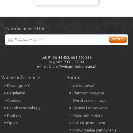
Zamów newsletter
tel: 91 56 44 452, 661 440 819
w godz. 7.00 - 17.00
e-mail:
biuro@wikam-dekoracje.pl
Ważne informacje
Pomoc
Dlaczego MY
Jak kupować
Regulamin
Płatność i wysyłka
Cookies
Zwroty i reklamacje
Bezpieczne zakupy
Pytania i odpowiedzi
Kontakt
Materiały i kolory
Opinie
Instrukcje montażu
Indywidualne zamówienia