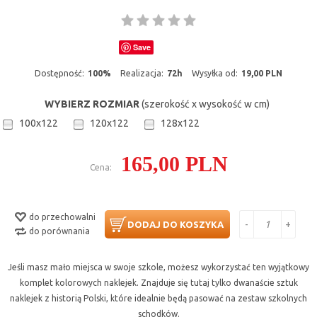
Save
Dostępność:
100%
Realizacja:
72h
Wysyłka od:
19,00 PLN
WYBIERZ ROZMIAR
(szerokość x wysokość w cm)
100x122
120x122
128x122
165,00 PLN
Cena:
do przechowalni
-
+
DODAJ DO KOSZYKA
do porównania
Jeśli masz mało miejsca w swoje szkole, możesz wykorzystać ten wyjątkowy
komplet kolorowych naklejek. Znajduje się tutaj tylko dwanaście sztuk
naklejek z historią Polski, które idealnie będą pasować na zestaw szkolnych
schodków.