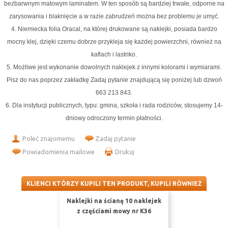
bezbarwnym matowym laminatem. W ten sposób są bardziej trwałe, odporne na
zarysowania i blaknięcie a w razie zabrudzeń można bez problemu je umyć.
4.
Niemiecka folia Oracal
, na której drukowane są naklejki, posiada bardzo
mocny klej, dzięki czemu dobrze przykleja się każdej powierzchni, również na
kaflach i lastriko.
5. Możliwe jest wykonanie dowolnych naklejek z innymi kolorami i wymiarami.
Pisz do nas poprzez zakładkę Zadaj pytanie znajdującą się poniżej lub dzwoń
663 213 843.
6. Dla instytucji publicznych, typu: gmina, szkoła i rada rodziców, stosujemy 14-
dniowy odroczony termin płatności.
Poleć znajomemu
Zadaj pytanie
Powiadomienia mailowe
Drukuj
KLIENCI KTÓRZY KUPILI TEN PRODUKT, KUPILI RÓWNIEŻ
Naklejki na ścianę 10 naklejek
z częściami mowy nr K36