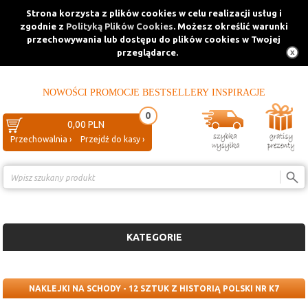
Strona korzysta z plików cookies w celu realizacji usług i
zgodnie z
Polityką Plików Cookies
. Możesz określić warunki
przechowywania lub dostępu do plików cookies w Twojej
przeglądarce.
NOWOŚCI
PROMOCJE
BESTSELLERY
INSPIRACJE
0
0,00 PLN
Przechowalnia ›
Przejdź do kasy ›
Porównanie ›
KATEGORIE
NAKLEJKI NA SCHODY - 12 SZTUK Z HISTORIĄ POLSKI NR K7