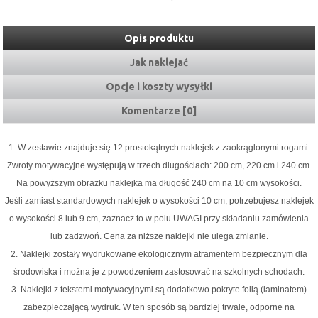
Opis produktu
Jak naklejać
Opcje i koszty wysyłki
Komentarze [0]
1. W zestawie znajduje się 12 prostokątnych naklejek z zaokrąglonymi rogami.
Zwroty motywacyjne występują w trzech długościach: 200 cm, 220 cm i 240 cm.
Na powyższym obrazku naklejka ma długość 240 cm na 10 cm wysokości.
Jeśli zamiast standardowych naklejek o wysokości 10 cm, potrzebujesz naklejek
o wysokości 8 lub 9 cm, zaznacz to w polu UWAGI przy składaniu zamówienia
lub zadzwoń. Cena za niższe naklejki nie ulega zmianie.
2. Naklejki zostały wydrukowane ekologicznym atramentem bezpiecznym dla
środowiska i można je z powodzeniem zastosować na szkolnych schodach.
3. Naklejki z tekstemi motywacyjnymi są dodatkowo pokryte folią (laminatem)
zabezpieczającą wydruk. W ten sposób są bardziej trwałe, odporne na