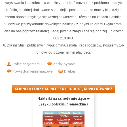
zarysowania i blaknięcie, a w razie zabrudzeń można bez problemu je umyć.
4. Folia, na której drukowane są naklejki, posiada bardzo mocny klej, dzięki
czemu dobrze przykleja się każdej powierzchni, również na kaflach i lastriko.
5. Możliwe jest wykonanie dowolnych naklejek z innymi kolorami i wymiarami.
Pisz do nas poprzez zakładkę Zadaj pytanie znajdującą się poniżej lub dzwoń
663 213 843.
6. Dla instytucji publicznych, typu: gmina, szkoła i rada rodziców, stosujemy 14-
dniowy odroczony termin płatności.
Poleć znajomemu
Zadaj pytanie
Powiadomienia mailowe
Drukuj
KLIENCI KTÓRZY KUPILI TEN PRODUKT, KUPILI RÓWNIEŻ
Naklejki na schody miesiące w
języku polskim, niemieckim i
angielskim nr K16