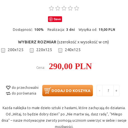
Save
Dostępność:
100%
Realizacja:
3 dni
Wysyłka od:
19,00 PLN
WYBIERZ ROZMIAR
(szerokość x wysokość w cm)
200x125
220x125
240x125
290,00 PLN
Cena:
do przechowalni
-
+
DODAJ DO KOSZYKA
do porównania
Każda naklejka to małe dzieło sztuki z hasłami, które zachęcają do działania.
Od „Witaj, to będzie dobry dzień” po „Nie martw się, dasz radę”, "Miłego
dnia" – nasze motywacyjne zwroty pomogą uczniom uwierzyć w siebie i swoje
możliwości.