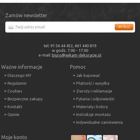
Zamów newsletter
tel: 91 56 44 452, 661 440 819
w godz. 7.00 - 17.00
e-mail:
biuro@wikam-dekoracje.pl
Ważne informacje
Pomoc
Dlaczego MY
Jak kupować
Regulamin
Płatność i wysyłka
Cookies
Zwroty i reklamacje
Bezpieczne zakupy
Pytania i odpowiedzi
Kontakt
Materiały i kolory
Opinie
Instrukcje montażu
Indywidualne zamówienia
Moje konto