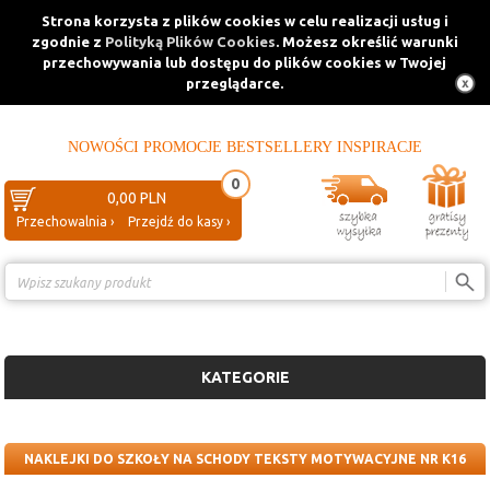
Strona korzysta z plików cookies w celu realizacji usług i
zgodnie z
Polityką Plików Cookies
. Możesz określić warunki
przechowywania lub dostępu do plików cookies w Twojej
przeglądarce.
NOWOŚCI
PROMOCJE
BESTSELLERY
INSPIRACJE
0
0,00 PLN
Przechowalnia ›
Przejdź do kasy ›
Porównanie ›
KATEGORIE
NAKLEJKI DO SZKOŁY NA SCHODY TEKSTY MOTYWACYJNE NR K16